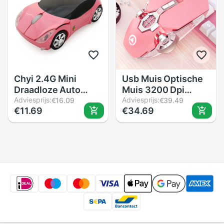
Laptop gamer
Pc
Chyi 2.4G Mini
Usb Muis Optische
Draadloze Auto
Muis 3200 Dpi
Muis 1600 Dpi
Adviesprijs:
Computer Muis 7-
Adviesprijs:
€16.09
€39.49
€11.69
€34.69
Optische Usb
Knop Stille Gaming
Computer Muizen
Muis Voor
Roze Leuke Cartoon
Pc/Laptop/computer/D
Auto Muis Meisje
Voor laptop Pc
Notebook