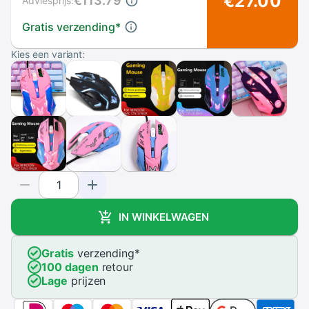
€27.00
€113.79
Adviesprijs:
Gratis verzending
*
Kies een variant:
IN WINKELWAGEN
Gratis
verzending
*
100 dagen
retour
Lage
prijzen