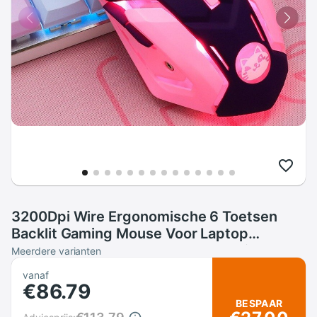
3200Dpi Wire Ergonomische 6 Toetsen
Backlit Gaming Mouse Voor Laptop
Computer Notebook Pc Gamer Muizen
Meerdere varianten
Roze Meisje Vrouw Leuke game Muis
vanaf
€86.79
BESPAAR