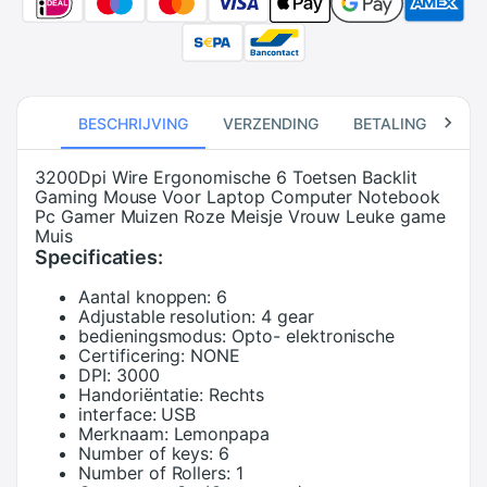
BESCHRIJVING
VERZENDING
BETALING
RE
3200Dpi Wire Ergonomische 6 Toetsen Backlit
Gaming Mouse Voor Laptop Computer Notebook
Pc Gamer Muizen Roze Meisje Vrouw Leuke game
Muis
Specificaties:
Aantal knoppen:
6
Adjustable resolution:
4 gear
bedieningsmodus:
Opto- elektronische
Certificering:
NONE
DPI:
3000
Handoriëntatie:
Rechts
interface:
USB
Merknaam:
Lemonpapa
Number of keys:
6
Number of Rollers:
1