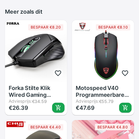
Meer zoals dit
BESPAAR €8.20
BESPAAR €8.10
Forka Stilte Klik
Motospeed V40
Wired Gaming
Programmeerbare
Mouse 6 Knoppen
Adviesprijs:
4000 Dpi Gaming
Adviesprijs:
€34.59
€55.79
€26.39
€47.69
Usb Mute Led
Gamer Muis Usb
Optische Kabel
Computer Laptop Pc
Ergonomische
Wried Optische
BESPAAR €4.40
BESPAAR €4.80
Computer Muis
Mause Backlit
Muizen Voor Pc
Ademen Led Voor