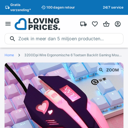
Gratis
100 dagen
retour
24/7 service
verzending
*
Home
3200Dpi Wire Ergonomische 6 Toetsen Backlit Gaming Mouse Voor Laptop Computer Notebook Pc Gamer Muizen Roze Meisje Vrouw Leuke game Muis
ZOOM