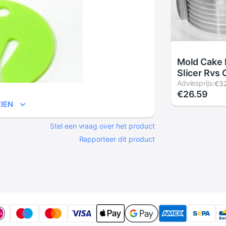
Mold Cake 
Slicer Rvs
Verstelbare
Adviesprijs:
€3
€26.59
Circulaire
IEN
Gelaagde B
Kit
Stel een vraag over het product
Rapporteer dit product