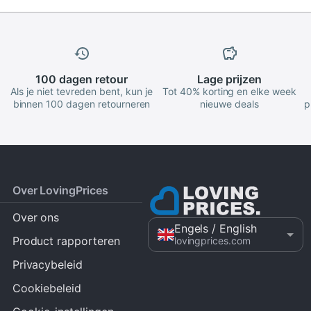
100 dagen
retour
Lage
prijzen
Als je niet tevreden bent, kun je
Tot 40% korting en elke week
binnen 100 dagen retourneren
nieuwe deals
p
Over LovingPrices
Over ons
Engels
/ English
Product rapporteren
lovingprices.com
Privacybeleid
Cookiebeleid