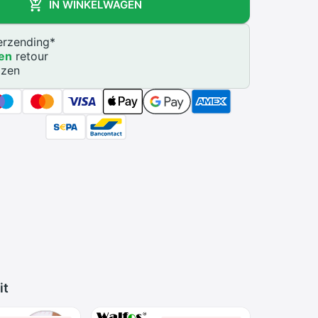
IN WINKELWAGEN
rzending
*
en
retour
jzen
it