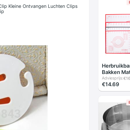
Clip Kleine Ontvangen Luchten Clips
ip
Herbruikba
Bakken Ma
Milieuvrien
Adviesprijs:
€1
€14.69
Voor Rolli
Grote non-
Patisserie
Accessoir
Gereedsch