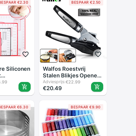
BESPAAR €2.30
BESPAAR €2.50
re Siliconen
Walfos Roestvrij
t
Stalen Blikjes Opener
delijke Mat
Professionele
Adviesprijs:
6.99
€22.99
€20.49
ng Deeg Pad
Ergonomische
stick Oven
Handleiding
 Bakken
Blikopener Side Cut
BESPAAR €6.30
BESPAAR €9.90
es
Handleiding
ap
Blikopener