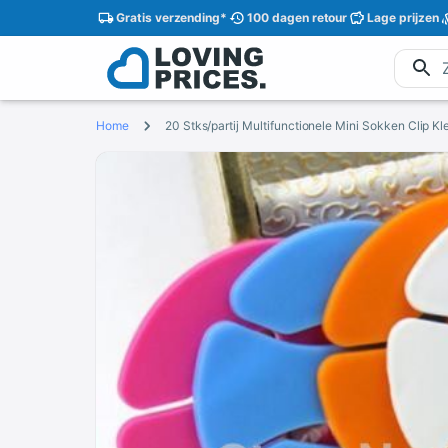
Gratis
verzending
*
100 dagen
retour
Lage
prijzen
Home