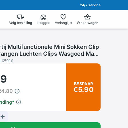
24/7 service
Volg bestelling
Verlanglijst
Winkelwagen
Inloggen
tij Multifunctionele Mini Sokken Clip
vangen Luchten Clips Wasgoed Map
gen Wind Proof Clip
LG5916
99
BESPAAR
€5.90
24.89
ending
*