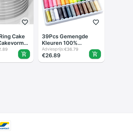
Ring Cake
39Pcs Gemengde
 Cakevorm
Kleuren 100%
 Intrekbare
Polyester Garen
Adviesprijs:
2.89
€36.79
€26.89
 Cakevorm
Naaigaren Roll
akken Tool
Machine Hand
Borduren 200 Yard
Elke Spool Voor Thuis
Naaien kit