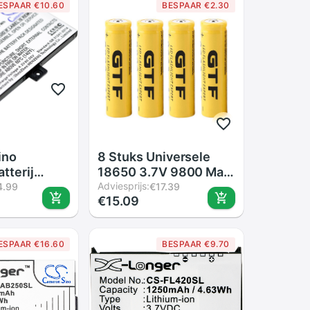
ESPAAR €10.60
BESPAAR €2.30
ino
8 Stuks Universele
tterij
18650 3.7V 9800 Mah
60 1S1P
Oplaadbare Li-Ion
Adviesprijs:
4.99
€17.39
€15.09
tbook Pro
Batterijen Tip
12/902/903/912/920/920.W
Belangrijkste Batery
Cel Voor Led Zaklamp
ESPAAR €16.60
BESPAAR €9.70
Zaklamp Camera