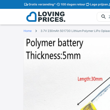
Gratis
verzending
*
100 dagen
retour
Lage
prijzen
Home