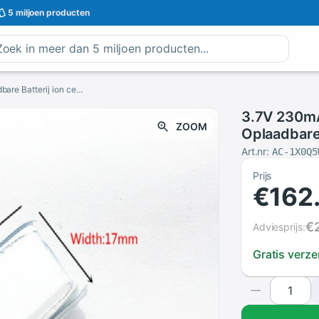
5 miljoen
producten
3.7V 230mAh 501730 Lithium Polymer LiPo Oplaadbare Batterij ion cellen Voor Mp3 Mp4 Mp5 DIY PAD DVD E-Book bluetooth headset
3.7V 230mA
ZOOM
Oplaadbare
Mp5 DIY PA
Art.nr:
AC-1X0Q5
Prijs
€162
€
Adviesprijs:
Gratis verz