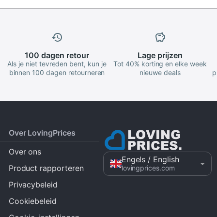
100 dagen
retour
Lage
prijzen
Als je niet tevreden bent, kun je
Tot 40% korting en elke week
binnen 100 dagen retourneren
nieuwe deals
p
Over LovingPrices
Over ons
Engels
/ English
Product rapporteren
lovingprices.com
Privacybeleid
Cookiebeleid