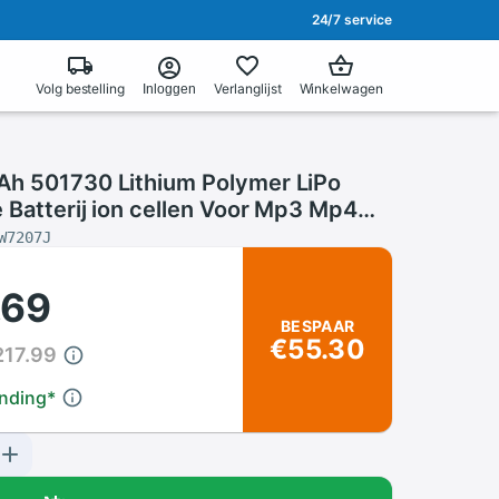
24/7 service
Volg bestelling
Verlanglijst
Winkelwagen
Inloggen
h 501730 Lithium Polymer LiPo
 Batterij ion cellen Voor Mp3 Mp4
D DVD E-Book bluetooth headset
W7207J
.69
BESPAAR
€55.30
217.99
ending
*