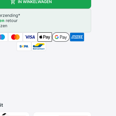
IN WINKELWAGEN
rzending
*
en
retour
jzen
it