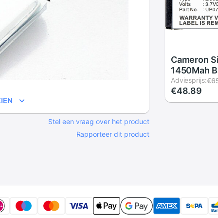
Cameron S
1450Mah Ba
Smart Tele
Adviesprijs:
€6
€48.89
B25,UP07
IEN
Stel een vraag over het product
Rapporteer dit product