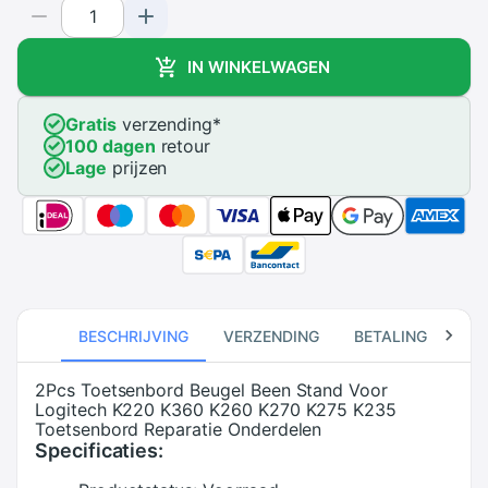
IN WINKELWAGEN
Gratis
verzending
*
100 dagen
retour
Lage
prijzen
BESCHRIJVING
VERZENDING
BETALING
RE
2Pcs Toetsenbord Beugel Been Stand Voor
Logitech K220 K360 K260 K270 K275 K235
Toetsenbord Reparatie Onderdelen
Specificaties: