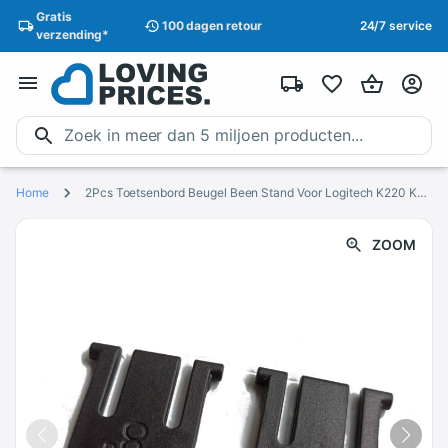
Gratis
100 dagen
retour
24/7 service
verzending
*
Home
2Pcs Toetsenbord Beugel Been Stand Voor Logitech K220 K360 K260 K270 K275 K235 Toetsenbord Reparatie Onderdelen
ZOOM