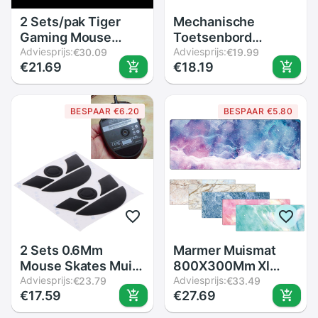
2 Sets/pak Tiger
Mechanische
Gaming Mouse
Toetsenbord
Skates Voeten Voor
Adviesprijs:
Polssteun Pad Muis
Adviesprijs:
€30.09
€19.99
€21.69
€18.19
Zowie ZA12 ZA11 Fk
Polssteun Pad
Am ZA13 S1 S2
Ergonomische
Witte Muis glijdt
Memory Foam Set
BESPAAR €6.20
BESPAAR €5.80
Curve Rand
Comfort Mouse Pad
Voor Kantoor
Computer Laptop
2 Sets 0.6Mm
Marmer Muismat
Mouse Skates Muis
800X300Mm Xl
Stickers Pad Voor
Adviesprijs:
Bureau Laptop
Adviesprijs:
€23.79
€33.49
€17.59
€27.69
Razer Naga Muis
Computer
Toetsenbord Game