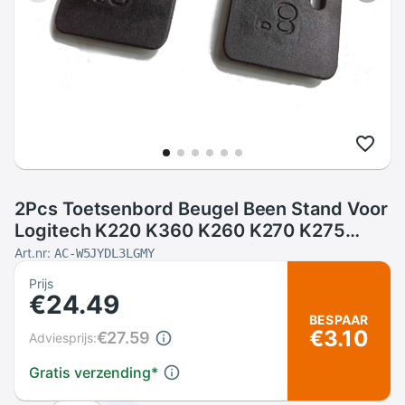
2Pcs Toetsenbord Beugel Been Stand Voor
Logitech K220 K360 K260 K270 K275
K235 Toetsenbord Reparatie Onderdelen
Art.nr:
AC-W5JYDL3LGMY
Prijs
€24.49
BESPAAR
€3.10
€27.59
Adviesprijs:
Gratis verzending
*