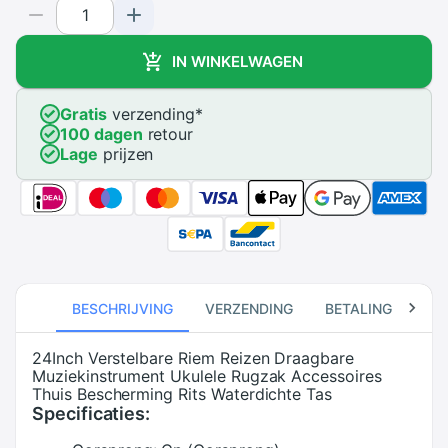
IN WINKELWAGEN
Gratis
verzending
*
100 dagen
retour
Lage
prijzen
BESCHRIJVING
VERZENDING
BETALING
RE
24Inch Verstelbare Riem Reizen Draagbare
Muziekinstrument Ukulele Rugzak Accessoires
Thuis Bescherming Rits Waterdichte Tas
Specificaties: