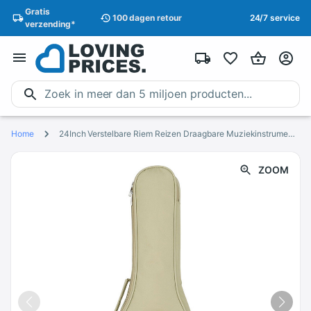
Gratis
100 dagen
retour
24/7 service
verzending
*
Home
24Inch Verstelbare Riem Reizen Draagbare Muziekinstrument Ukulele Rugzak Accessoires Thuis Bescherming Rits Waterdichte Tas
ZOOM