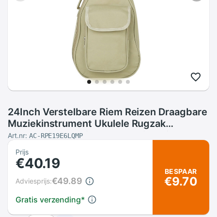
24Inch Verstelbare Riem Reizen Draagbare
Muziekinstrument Ukulele Rugzak
Accessoires Thuis Bescherming Rits
Art.nr:
AC-RPE19E6LQMP
Waterdichte Tas
Prijs
€40.19
BESPAAR
€9.70
€49.89
Adviesprijs:
Gratis verzending
*