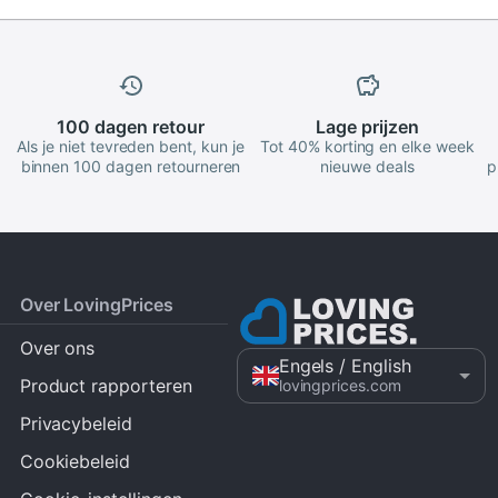
100 dagen
retour
Lage
prijzen
Als je niet tevreden bent, kun je
Tot 40% korting en elke week
binnen 100 dagen retourneren
nieuwe deals
p
Over LovingPrices
Over ons
Engels
/ English
Product rapporteren
lovingprices.com
Privacybeleid
Cookiebeleid