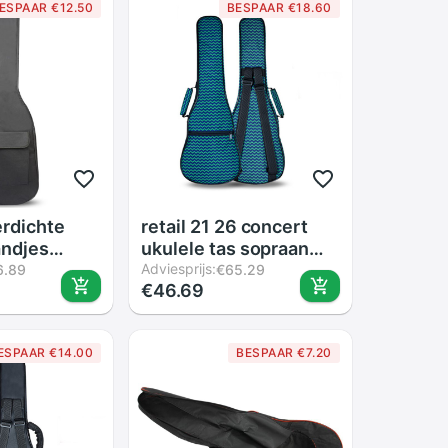
ESPAAR €12.50
BESPAAR €18.60
rdichte
retail 21 26 concert
andjes
ukulele tas sopraan
Rugzak Gig
case lanikai gitaar
Adviesprijs:
6.89
€65.29
€46.69
oor
gewatteerde guitarra
e Bas 5 Mm
rugzak ukelele val
s Padded
kleurrijke waterdichte
ESPAAR €14.00
BESPAAR €7.20
e