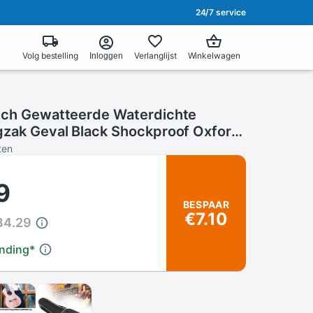
24/7 service
Volg bestelling
Verlanglijst
Winkelwagen
Inloggen
nch Gewatteerde Waterdichte
gzak Geval Black Shockproof Oxford
Verdikte Opslag Met Handvat
ten
9
BESPAAR
€7.10
34.29
ending
*