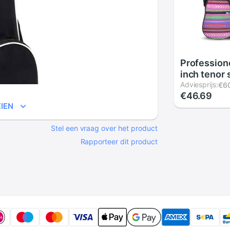
Profession
inch tenor
ukulele tas
Adviesprijs:
€6
€46.69
gewatteerd
IEN
cover zacht
case scho
Stel een vraag over het product
pocket kin
Rapporteer dit product