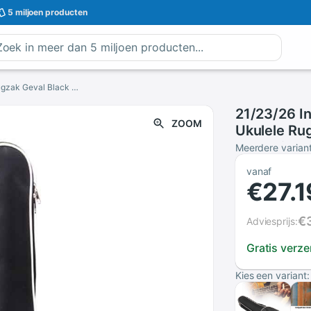
5 miljoen
producten
21/23/26 Inch Gewatteerde Waterdichte Ukulele Rugzak Geval Black Shockproof Oxford Doek Rits Verdikte Opslag Met Handvat
21/23/26 I
ZOOM
Ukulele Ru
Doek Rits 
Meerdere varian
vanaf
€27.1
€
Adviesprijs:
Gratis verz
Kies een variant: