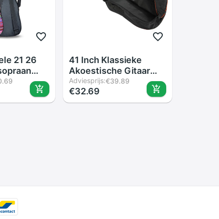
ele 21 26
41 Inch Klassieke
 sopraan
Akoestische Gitaar
Back Carry Cover Case
Adviesprijs:
0.69
€39.89
€32.69
e rugzak
Bag 5Mm
e kleurrijke
Schouderbanden
uderbanden
d