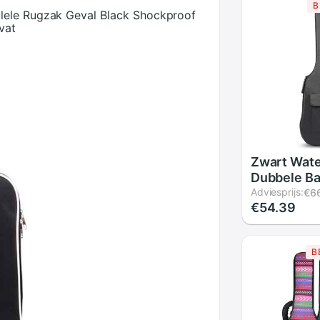
B
lele Rugzak Geval Black Shockproof
vat
Zwart Wate
Dubbele B
Basgitaar 
Adviesprijs:
€6
€54.39
Bag Case V
Elektrisch
Dikte Spon
B
Guitar Cas