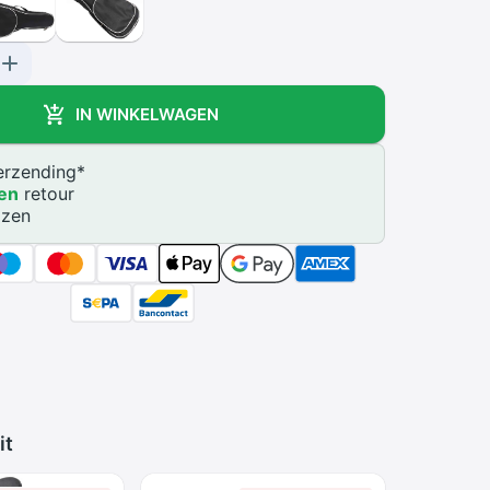
IN WINKELWAGEN
rzending
*
en
retour
jzen
it