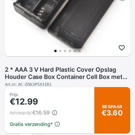
2 * AAA 3 V Hard Plastic Cover Opslag
Houder Case Box Container Cell Box met
GEEN OFF Knop Voor 2 X AA Een Batterij
Art.nr:
AC-D563P5X31R1
Met Draad Lood
Prijs
€12.99
BESPAAR
€3.60
€16.59
Adviesprijs:
Gratis verzending
*