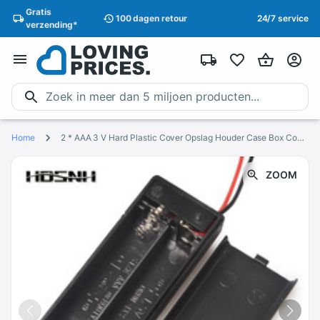
Gratis
100 dagen
retour
24/7 service
verzending
*
Home
2 * AAA 3 V Hard Plastic Cover Opslag Houder Case Box Container Cell Box met GEEN OFF Knop Voor 2 X AA Een Batterij Met Draad Lood
ZOOM