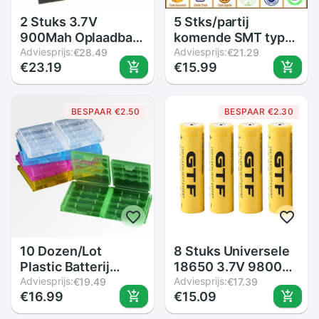
2 Stuks 3.7V
5 Stks/partij
900Mah Oplaadbare
komende SMT type
Li-Ion Batterij Voor
Adviesprijs:
CR2450 KNOOPCEL
Adviesprijs:
€28.49
€21.29
€23.19
€15.99
SJ4000 Wifi
houder met Cover
SJ5000 Wifi M10
TBH-CR2450-04
SJ5000x Elite
BESPAAR €2.50
BESPAAR €2.30
Goldfox Actie
Camera
10 Dozen/Lot
8 Stuks Universele
Plastic Batterij
18650 3.7V 9800
Houder Box
Adviesprijs:
Mah Oplaadbare Li-
Adviesprijs:
€19.49
€17.39
€16.99
€15.09
Organizer Container
Ion Batterijen Tip
Voor Aa En Aaa
Belangrijkste Batery