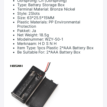
Oorsprong:
Cn (Oorsprong)
Type:
Battery Storage Box
Terminal Material:
Bronze Nickel
Style:
2Slots
Size:
63*25.5*15MM
Plastic Materials:
PP Environmental
Protection
Pakket:
Ja
Net Weight:
18.5g
Modelnummer:
WZY-50-1
Merknaam:
H D S N H
Item Type:
1pcs Plastic 2*AAA Battery Box
Be Suitable For:
2*AAA Battery Box