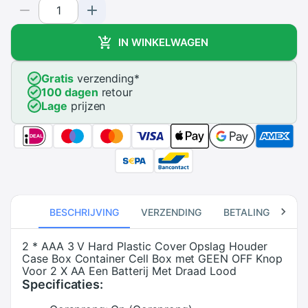
IN WINKELWAGEN
Gratis
verzending
*
100 dagen
retour
Lage
prijzen
BESCHRIJVING
VERZENDING
BETALING
RE
2 * AAA 3 V Hard Plastic Cover Opslag Houder
Case Box Container Cell Box met GEEN OFF Knop
Voor 2 X AA Een Batterij Met Draad Lood
Specificaties: