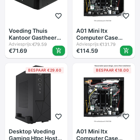
Voeding Thuis
A01 Mini Itx
Kantoor Gastheer
Computer Case
Behuizing Htpc
Adviesprijs:
Chassis Aluminium
Adviesprijs:
€79.59
€131.79
€71.69
€114.59
Computer Case Pc
Aktetas Home
Chassis Mini Itx
Theater AC-DC Htpc
Computer Doos
BESPAAR €29.60
BESPAAR €18.00
Desktop Pc
Behuizing
Desktop Voeding
A01 Mini Itx
Gaming Htpc Host
Computer Case