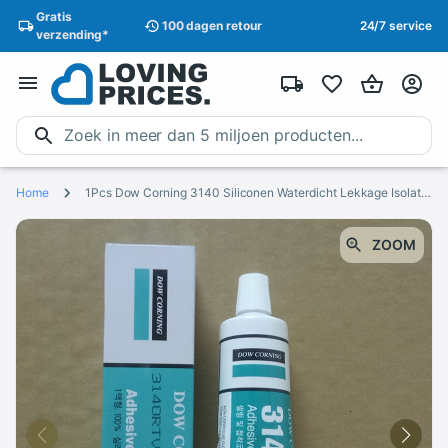
Gratis
100 dagen
retour
24/7 service
verzending
*
Home
1Pcs Dow Corning 3140 Siliconen Waterdicht Lekkage Isolatie Hittebestendig Waterdichte Kit Elektronische Component Vaststelling Lijm
ZOOM