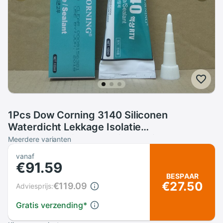
1Pcs Dow Corning 3140 Siliconen
Waterdicht Lekkage Isolatie
Hittebestendig Waterdichte Kit
Meerdere varianten
Elektronische Component Vaststelling Lijm
vanaf
€91.59
BESPAAR
€27.50
€119.09
Adviesprijs:
Gratis verzending
*