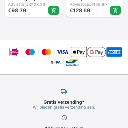
Kantoor Thuis 2.0
Adviesprijs:
Chassis Aluminium
Adviesprijs:
€128.39
€146.69
€98.79
€128.69
Usb Mini Itx Met
Aktetas Home
Radiator Gat
Theater AC-DC Htpc
Computer Case
Computer Doos
Praktische
Desktop Pc
Horizontale Chassis
Behuizing
Gratis
verzending
*
Wij bieden gratis verzending aan.