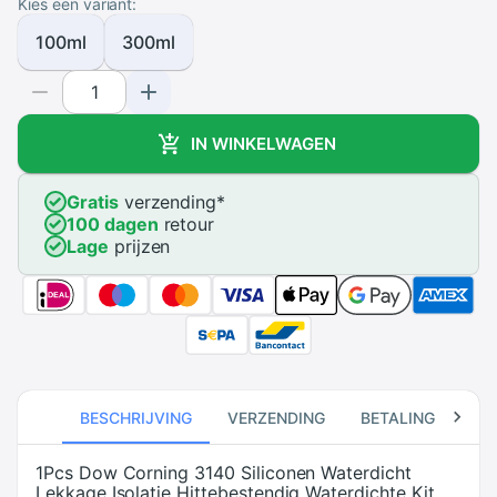
Kies een variant:
100ml
300ml
IN WINKELWAGEN
Gratis
verzending
*
100 dagen
retour
Lage
prijzen
BESCHRIJVING
VERZENDING
BETALING
RE
1Pcs Dow Corning 3140 Siliconen Waterdicht
Lekkage Isolatie Hittebestendig Waterdichte Kit