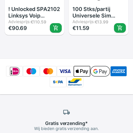
! Unlocked SPA2102
100 Stks/partij
Linksys Voip
Universele Sim
Adapter Met Router
Adviesprijs:
Kaart Lade Pin
Adviesprijs:
€110.59
€13.99
€90.69
€11.59
Factory Prcie Met
Uitwerpen
Doos
Verwijderen Naald
Opener Ejector Voor
Mobiele Telefoon
Gratis
verzending
*
Wij bieden gratis verzending aan.