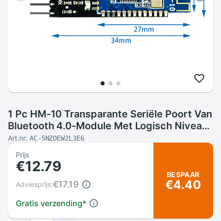
1 Pc HM-10 Transparante Seriële Poort Van
Bluetooth 4.0-Module Met Logisch Niveau
Vertaler
Art.nr:
AC-5NZOEW2L3E6
Prijs
€12.79
BESPAAR
€4.40
€17.19
Adviesprijs:
Gratis verzending
*