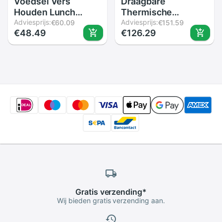
Voedsel Vers
Draagbare
Houden Lunch
Thermische
Koeltas Thermische
Adviesprijs:
Geïsoleerde Lunch
Adviesprijs:
€60.09
€151.59
€48.49
€126.29
Geïsoleerde
Box Tote Koeler
Waterdichte Reizen
Handtas Bento
Picknick Lunch
Pouch Diner
Zakken Kantoor
Container School
Vrouwen Bento Box
Voedsel Opslag
Tas Bekal
Zakken
Gratis
verzending
*
Wij bieden gratis verzending aan.