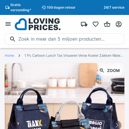
Gratis
100 dagen
retour
24/7 service
verzending
*
Home
1 Pc Cartoon Lunch Tas Vrouwen Verse Koeler Zakken Waterdichte Draagbare Rits Thermische Oxford Lunchbox Tote Voedsel Zakken
ZOOM