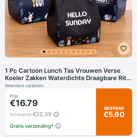
1 Pc Cartoon Lunch Tas Vrouwen Verse
Koeler Zakken Waterdichte Draagbare Rits
Thermische Oxford Lunchbox Tote
Meerdere varianten
Voedsel Zakken
Prijs
€16.79
BESPAAR
€5.60
€22.39
Adviesprijs:
Gratis verzending
*