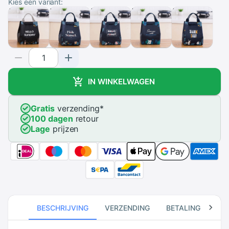
Kies een variant:
IN WINKELWAGEN
Gratis
verzending
*
100 dagen
retour
Lage
prijzen
BESCHRIJVING
VERZENDING
BETALING
RE