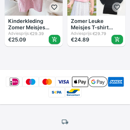
Kinderkleding
Zomer Leuke
Zomer Meisjes
Meisjes T-shirt
Koreaanse Zomer
Adviesprijs:
Ruches Off
Adviesprijs:
€29.39
€29.79
€25.09
€24.89
Jurk Kleine Revers
Shoulder Effen
Tether Korte Mouw
Kleur Flouncing
Korte Mouw Ronde
Kraag Top Kinderen