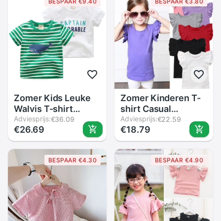
BESPAAR €9.40
BESPAAR €3.80
Zomer Kids Leuke
Zomer Kinderen T-
Walvis T-shirt
shirt Casual
Koreaanse Versie
Adviesprijs:
Eenvoudige Baby
Adviesprijs:
€36.09
€22.59
€26.69
€18.79
Streep T-shirt
Meisjes Zachte
Jongen Meisje 1-5
Katoenen Tops Kid
Jaar Oude Baby
Peuter Korte
BESPAAR €4.30
BESPAAR €4.90
Kleding Dunne
Mouwen T-shirts
100% katoen
Kids Kleding 0-4T