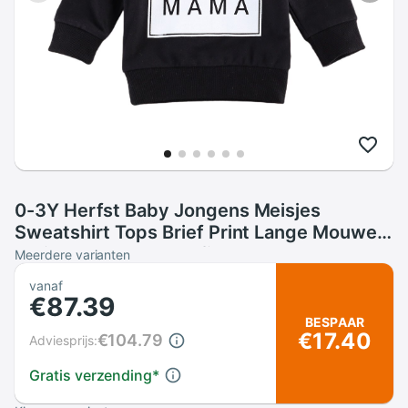
0-3Y Herfst Baby Jongens Meisjes
Sweatshirt Tops Brief Print Lange Mouwen
Trui Katoen Tops Outfits
Meerdere varianten
vanaf
€87.39
BESPAAR
€17.40
€104.79
Adviesprijs:
Gratis verzending
*