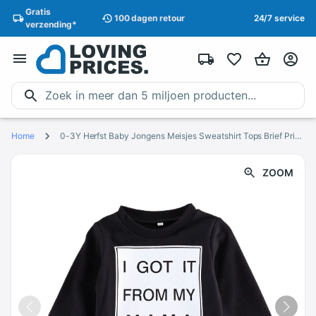
Gratis
100 dagen
retour
24/7 service
verzending
*
Home
0-3Y Herfst Baby Jongens Meisjes Sweatshirt Tops Brief Print Lange Mouwen Trui Katoen Tops Outfits
ZOOM