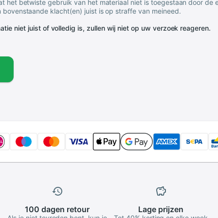
t het betwiste gebruik van het materiaal niet is toegestaan door de
 bovenstaande klacht(en) juist is op straffe van meineed.
tie niet juist of volledig is, zullen wij niet op uw verzoek reageren.
100 dagen
retour
Lage
prijzen
Als je niet tevreden bent, kun je
Tot 40% korting en elke week