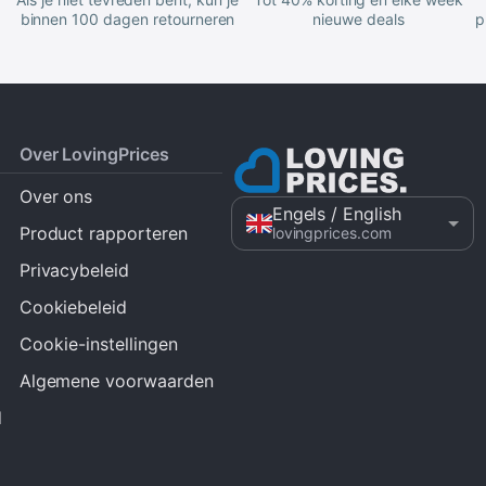
binnen 100 dagen retourneren
nieuwe deals
p
Over LovingPrices
Over ons
Engels
/ English
Product rapporteren
lovingprices.com
Privacybeleid
Cookiebeleid
Cookie-instellingen
Algemene voorwaarden
d