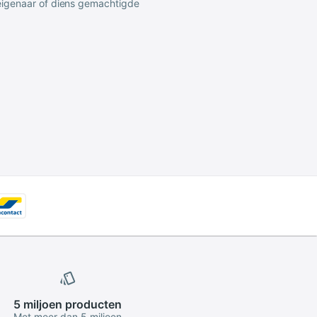
 eigenaar of diens gemachtigde
5 miljoen
producten
Met meer dan 5 miljoen