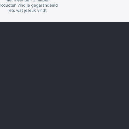
roducten vind je gegarandeerd
iets wat je leuk vindt