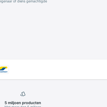
 eigenaar of diens gemachtigde
5 miljoen
producten
Met meer dan 5 miljoen