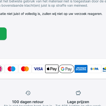
t het betwiste gebruik van het materiaal niet is toegestaan door de
 bovenstaande klacht(en) juist is op straffe van meineed.
tie niet juist of volledig is, zullen wij niet op uw verzoek reageren.
100 dagen
retour
Lage
prijzen
Als je niet tevreden bent, kun je
Tot 40% korting en elke week