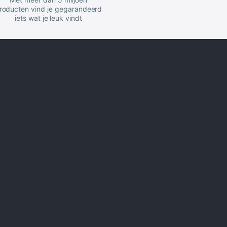
roducten vind je gegarandeerd
iets wat je leuk vindt