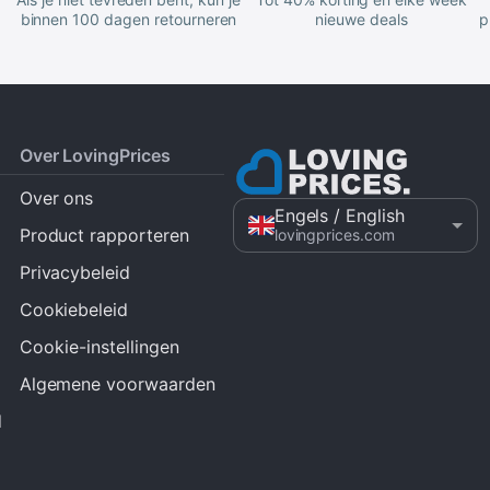
binnen 100 dagen retourneren
nieuwe deals
p
Over LovingPrices
Over ons
Engels
/ English
Product rapporteren
lovingprices.com
Privacybeleid
Cookiebeleid
Cookie-instellingen
Algemene voorwaarden
d