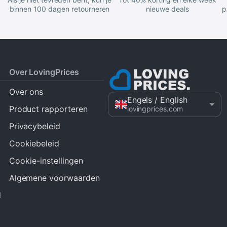
binnen 100 dagen retourneren
nieuwe deals
p
Over LovingPrices
Over ons
Engels
/ English
Product rapporteren
lovingprices.com
Privacybeleid
Cookiebeleid
Cookie-instellingen
Algemene voorwaarden
d