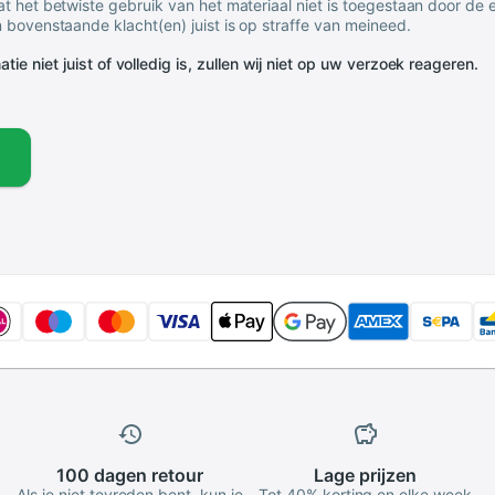
t het betwiste gebruik van het materiaal niet is toegestaan door de
 bovenstaande klacht(en) juist is op straffe van meineed.
tie niet juist of volledig is, zullen wij niet op uw verzoek reageren.
100 dagen
retour
Lage
prijzen
Als je niet tevreden bent, kun je
Tot 40% korting en elke week