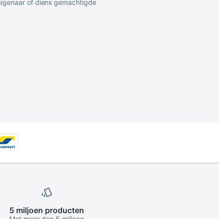
 eigenaar of diens gemachtigde
5 miljoen
producten
Met meer dan 5 miljoen