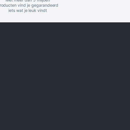
roducten vind je gegarandeerd
iets wat je leuk vindt