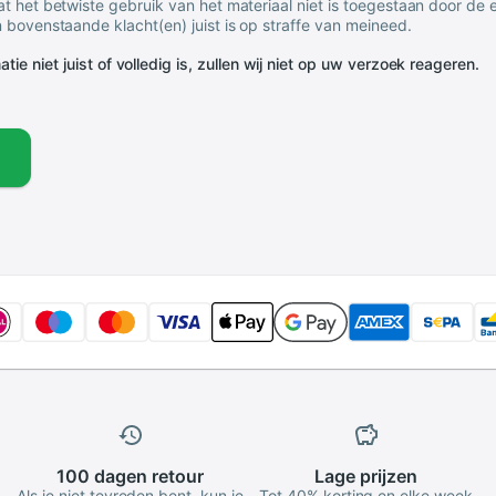
t het betwiste gebruik van het materiaal niet is toegestaan door de
 bovenstaande klacht(en) juist is op straffe van meineed.
tie niet juist of volledig is, zullen wij niet op uw verzoek reageren.
100 dagen
retour
Lage
prijzen
Als je niet tevreden bent, kun je
Tot 40% korting en elke week