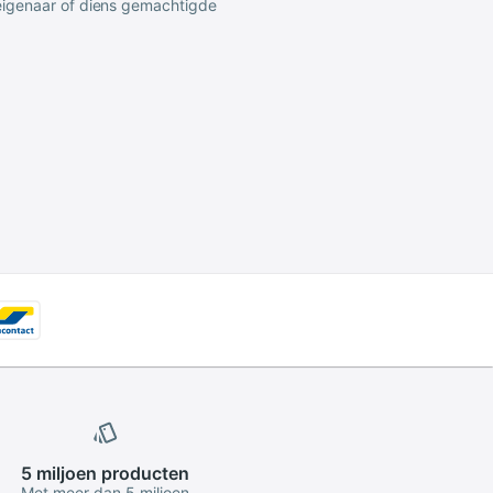
 eigenaar of diens gemachtigde
5 miljoen
producten
Met meer dan 5 miljoen