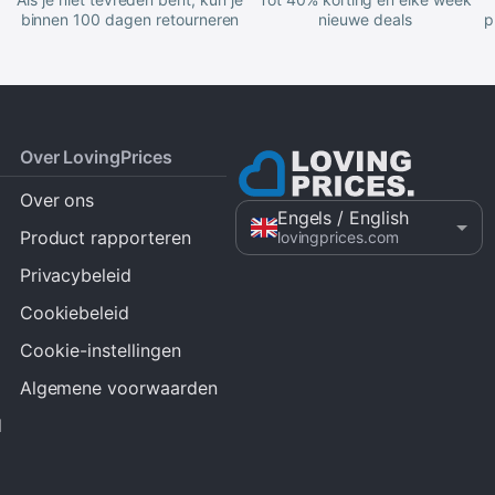
binnen 100 dagen retourneren
nieuwe deals
p
Over LovingPrices
Over ons
Engels
/ English
Product rapporteren
lovingprices.com
Privacybeleid
Cookiebeleid
Cookie-instellingen
Algemene voorwaarden
d