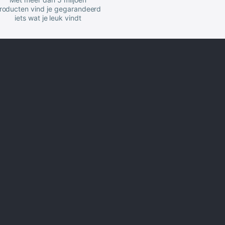
roducten vind je gegarandeerd
iets wat je leuk vindt