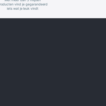
roducten vind je gegarandeerd
iets wat je leuk vindt