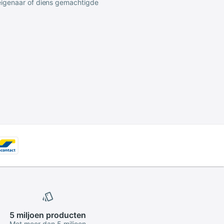
 eigenaar of diens gemachtigde
5 miljoen
producten
Met meer dan 5 miljoen