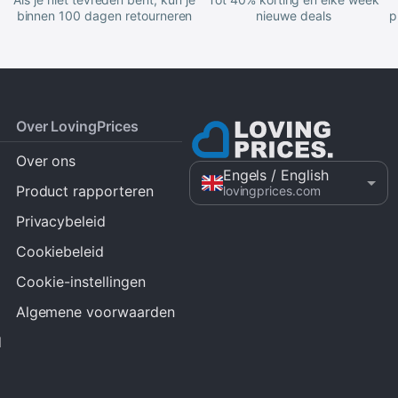
binnen 100 dagen retourneren
nieuwe deals
p
Over LovingPrices
Over ons
Engels
/ English
Product rapporteren
lovingprices.com
Privacybeleid
Cookiebeleid
Cookie-instellingen
Algemene voorwaarden
d