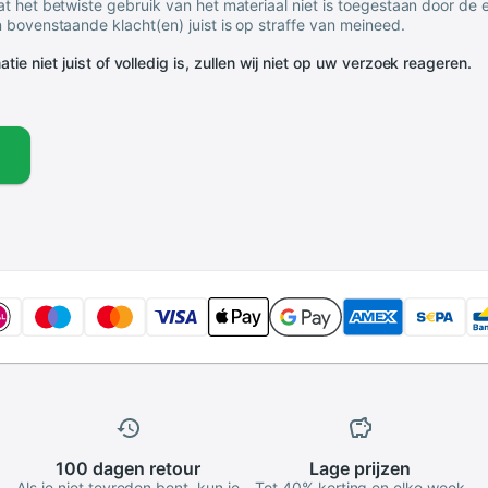
t het betwiste gebruik van het materiaal niet is toegestaan door de
 bovenstaande klacht(en) juist is op straffe van meineed.
tie niet juist of volledig is, zullen wij niet op uw verzoek reageren.
100 dagen
retour
Lage
prijzen
Als je niet tevreden bent, kun je
Tot 40% korting en elke week