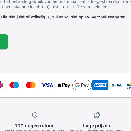
t het betwiste gebruik van het materiaal niet is toegestaan door de
 bovenstaande klacht(en) juist is op straffe van meineed.
tie niet juist of volledig is, zullen wij niet op uw verzoek reageren.
100 dagen
retour
Lage
prijzen
Als je niet tevreden bent, kun je
Tot 40% korting en elke week