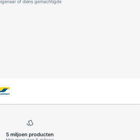
 eigenaar of diens gemachtigde
5 miljoen
producten
Met meer dan 5 miljoen