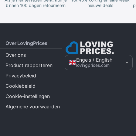
binnen 100 dagen retourneren
nieuwe deals
p
Over LovingPrices
Over ons
Engels
/ English
Product rapporteren
lovingprices.com
Privacybeleid
Cookiebeleid
Cookie-instellingen
Algemene voorwaarden
d