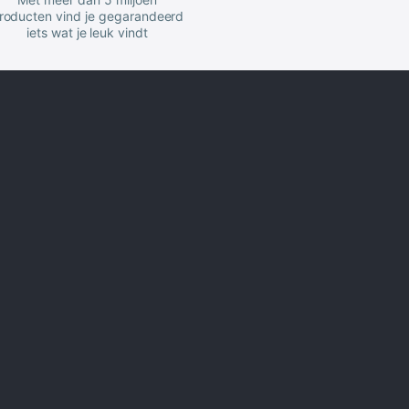
roducten vind je gegarandeerd
iets wat je leuk vindt