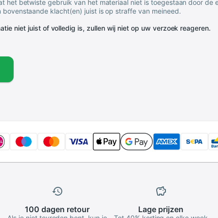
t het betwiste gebruik van het materiaal niet is toegestaan door de
 bovenstaande klacht(en) juist is op straffe van meineed.
tie niet juist of volledig is, zullen wij niet op uw verzoek reageren.
100 dagen
retour
Lage
prijzen
Als je niet tevreden bent, kun je
Tot 40% korting en elke week