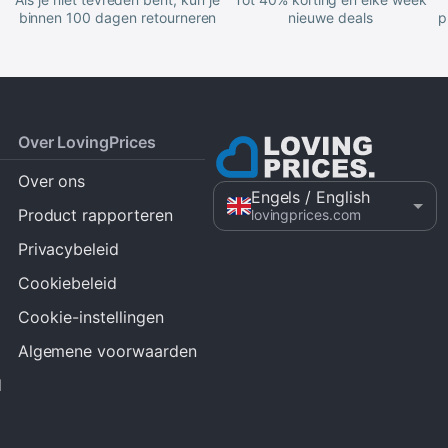
binnen 100 dagen retourneren
nieuwe deals
p
Over LovingPrices
Over ons
Engels
/ English
Product rapporteren
lovingprices.com
Privacybeleid
Cookiebeleid
Cookie-instellingen
Algemene voorwaarden
d