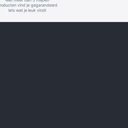
roducten vind je gegarandeerd
iets wat je leuk vindt