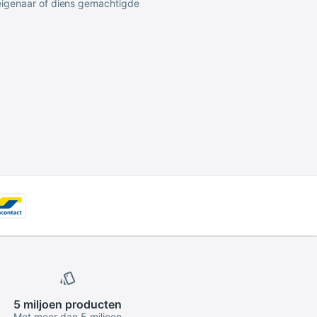
 eigenaar of diens gemachtigde
5 miljoen
producten
Met meer dan 5 miljoen