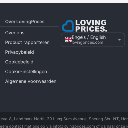
Over LovingPrices
Over ons
Engels
/ English
Product rapporteren
lovingprices.com
Privacybeleid
Cookiebeleid
Cookie-instellingen
Algemene voorwaarden
d
Level 8, Landmark North, 39 Lung Sum Avenue, Sheung Shui NT, Ho
eem contact met ons op via info@lovingprices.com of ga naar onze