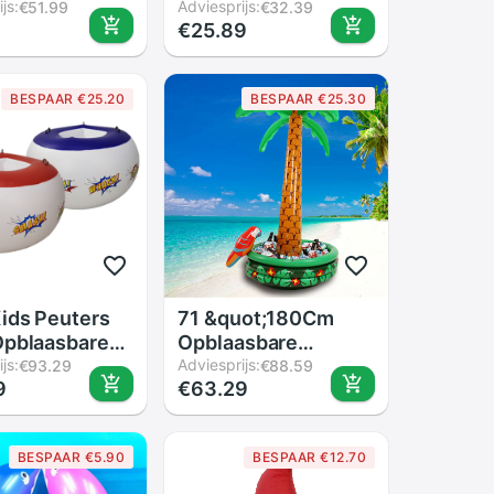
pblaasbare
js:
Lemon. Ananas
Adviesprijs:
€51.99
€32.39
9
€25.89
evel Kids
Flamigo
ler Spelen
Bekerhouder. Indoor
t Water
En Outdoor
BESPAAR €25.20
BESPAAR €25.30
 Strand Mat
Stander.10pcs/Lot
n speelgoed
Gemengde
Ontwerpen
ids Peuters
71 &quot;180Cm
Opblaasbare
Opblaasbare
 Pak Playset
js:
Ijsemmer Hawaii
Adviesprijs:
€93.29
€88.59
9
€63.29
llen Bumper
Coconut Palm Tree
Ijs Dranken Buffet
BESPAAR €5.90
BESPAAR €12.70