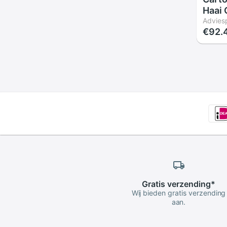
Haai 
Kost
Adviesp
€92.
Fanc
Hall
Cospl
Feest
Fun V
Gratis
verzending
*
Wij bieden gratis verzending
aan.