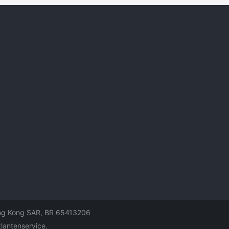
ng Kong SAR
,
BR 65413206
klantenservice
.