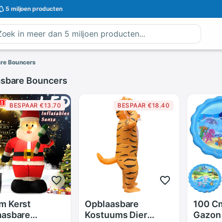
5 miljoen
producten
re Bouncers
sbare Bouncers
BESPAAR €13.70
BESPAAR €18.40
m Kerst
Opblaasbare
100 C
aasbare
Kostuums Dier
Gazon