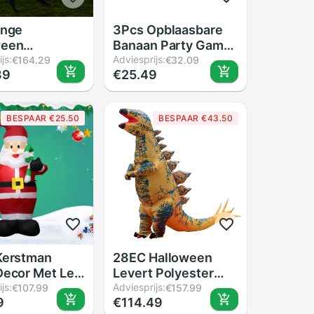
ange
3Pcs Opblaasbare
ween
Banaan Party Game
sbare Spider
js:
Voor Bridal Shower
Adviesprijs:
€164.29
€32.09
89
€25.49
ties Met
Engagement
oscoop Led
Zwembad
 Party
BESPAAR €25.50
BESPAAR €43.50
goed Decor
ndoor Outdoor
Kerstman
28EC Halloween
Decor Met Led
Levert Polyester
Kerst
js:
Kids Opblaasbare
Adviesprijs:
€107.99
€157.99
9
€114.49
ieten Voor
Kostuum Full Body