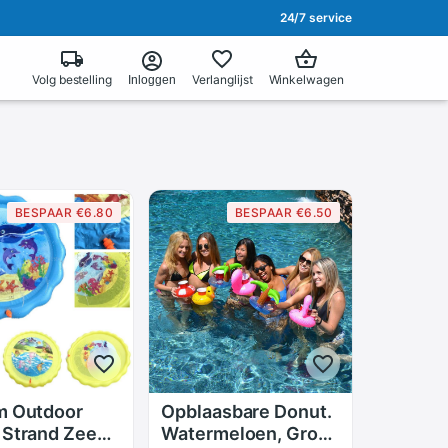
24/7 service
Volg bestelling
Verlanglijst
Winkelwagen
Inloggen
BESPAAR €6.80
BESPAAR €6.50
m Outdoor
Opblaasbare Donut.
 Strand Zee
Watermeloen, Groen