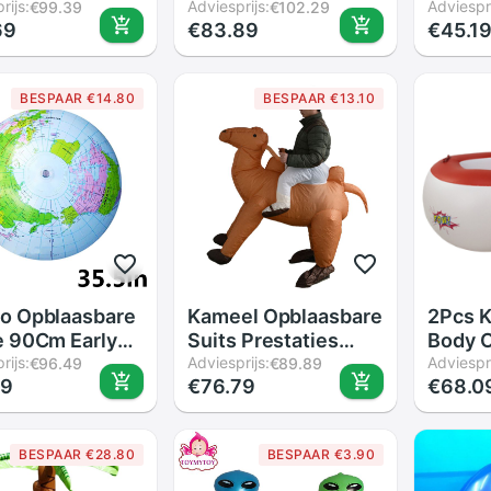
tman Boog Weg
rijs:
Tijger Zebra
Adviesprijs:
Dier O
Adviespri
€99.39
€102.29
69
€83.89
€45.1
 Buiten
Mascotte Pak Party
Watern
atie
Rollenspel
Sprink
lgoed Xmas
Halloween Kerst
Pad Ma
BESPAAR €14.80
BESPAAR €13.10
Party Home
Cosplay Kostuum
Games
n Yard Decor
Voor Man Vrouw
Kusse
o Opblaasbare
Kameel Opblaasbare
2Pcs K
e 90Cm Early
Suits Prestaties
Body 
tief
rijs:
Kostuum Blow Up
Adviesprijs:
Ballen
Adviespri
€96.49
€89.89
69
€76.79
€68.0
aasbare Aarde
Outfit Volwassen
Pvc Ba
d Geografie
Partij Kleding
Game
Water-Proof Doek
BESPAAR €28.80
BESPAAR €3.90
Voor Sumo Kostuum