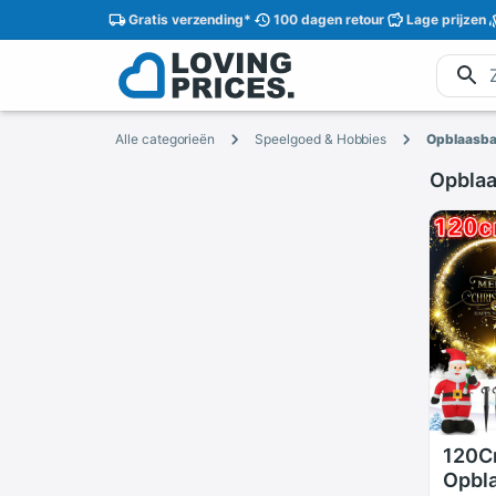
Gratis
verzending
*
100 dagen
retour
Lage
prijzen
Alle categorieën
Speelgoed & Hobbies
Opblaasba
Opblaa
120C
Opbl