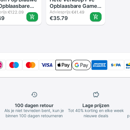
Opblaasbare
Opblaasbare Games
uum Game
rijs:
Bekerhouder, Zomer
Adviesprijs:
€122.09
€41.49
49
€35.79
y Dress
Indoor En Outdoor
oween Jumpsuit
Paddestoel Cup
ay Outfit
Stander.10pcs/Lot
elijke Party
ersieren
100 dagen
retour
Lage
prijzen
Als je niet tevreden bent, kun je
Tot 40% korting en elke week
binnen 100 dagen retourneren
nieuwe deals
p