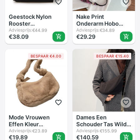
Geestock Nylon
Nake Print
Rooster
Onderarm Hobo
Schoudertas
Adviesprijs:
Vintage Rits Kleine
Adviesprijs:
€44.99
€34.89
€38.09
€29.29
Waterdichte Casual
Schoudertas Pu
Vrouwen Crossbody
Leather Chain
Tas Mode All-Match
Handtas Prachtige
BESPAAR €4.00
BESPAAR €15.40
Lady Handtas
Boodschappentas
Reizen Handtas
Nieuwkomers
Mode Vrouwen
Dames Een
Effen Kleur
Schouder Tas Wilde
Onderarm
Adviesprijs:
Grote Capaciteit
Adviesprijs:
€23.89
€155.99
€19.89
€140.59
Schoudertas
Verpakking Casual