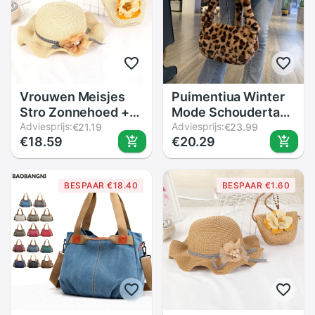
Vrouwen Meisjes
Puimentiua Winter
Stro Zonnehoed +
Mode Schoudertas
Leuke Bloem Stro
Adviesprijs:
Vrouwelijke
Adviesprijs:
€21.19
€23.99
€18.59
€20.29
Schoudertas Set
Luipaard
Zomer Strand Kit
Vrouwelijke Tas
Beste -Wt
Keten Grote Pluche
BESPAAR €18.40
BESPAAR €1.60
Winter Handtas
Messenger Bag
Warm Bont Tas