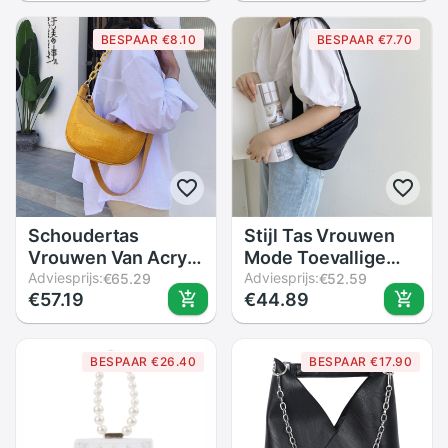
Grote Tote Purse
Tas Rits Mode Wilde
Casual Reizen
Vrouwelijke Katoen
BESPAAR €8.10
BESPAAR €7.70
Boodschappentas
Reistassen
Schoudertas
Stijl Tas Vrouwen
Vrouwen Van Acryl
Mode Toevallige
Keten Handtas
Adviesprijs:
Messenger Bag
Adviesprijs:
€65.29
€52.59
€57.19
€44.89
Vrouwen
Canvas Taille
Handtassen
Verpakking
Portemonnees En
Handtassen
BESPAAR €26.40
BESPAAR €17.90
Handtassen
Vrouwen Tassen
Crossbody Tassen
Voor vrouwen