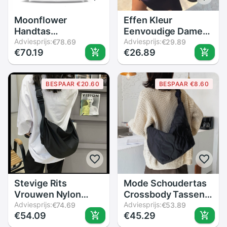
Moonflower
Effen Kleur
Handtas
Eenvoudige Dames
Moonflower Top-
Adviesprijs:
Onderarm
Adviesprijs:
€78.69
€29.89
€70.19
€26.89
Handvat Tassen
Schoudertas Mode
Grote Capaciteit
Vrouwelijke Nylon
Patroon Lederen
Tassen Vintage
BESPAAR €20.60
BESPAAR €8.60
Draagtas Vrouwen
Candy Kleur
Handtassen
Vrouwen Hobos
Handtassen
Stevige Rits
Mode Schoudertas
Vrouwen Nylon
Crossbody Tassen
Hobo Crossbody
Adviesprijs:
Voor Vrouwen
Adviesprijs:
€74.69
€53.89
€54.09
€45.29
Schoudertassen
Grote Capaciteit