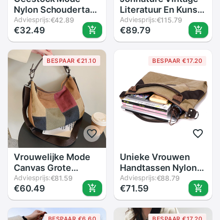
Nylon Schoudertas
Literatuur En Kunst
Waterdichte Casual
Adviesprijs:
Vrouwen Linnen Tas
Adviesprijs:
€42.89
€115.79
€32.49
€89.79
Vrouwen Crossbody
Grote Capaciteit
Tas Alle-Match Lady
Handgemaakte
Handtas Reizen
Contrast Stiksels
BESPAAR €21.10
BESPAAR €17.20
Handtas
Leisure Doek
Schoudertassen
Vrouwelijke Mode
Unieke Vrouwen
Canvas Grote
Handtassen Nylon
Capaciteit Slouchy
Adviesprijs:
Waterdichte Canvas
Adviesprijs:
€81.59
€88.79
€60.49
€71.59
Schoudertas
Top Handvat Tassen
Vrouwen Casual
Modieuze
Grote Maat Zacht
Eenvoudige
BESPAAR €6.60
BESPAAR €17.20