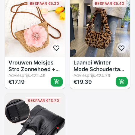
BESPAAR €5.30
BESPAAR €5.40
Enkele Rits
Portemonnee
Veelzijdige Zachte
Schoudertas
Pu
Vrouwen Meisjes
Laamei Winter
Stro Zonnehoed +
Mode Schoudertas
Leuke Bloem Stro
Adviesprijs:
Vrouwelijke
Adviesprijs:
€22.49
€24.79
€17.19
€19.39
Schoudertas Set
Luipaard
Zomer Strand Kit -
Vrouwelijke Tas
B5
Keten Grote Pluche
BESPAAR €13.70
Winter Handtas
Messenger Bag
Zachte Warme Bont
Tas