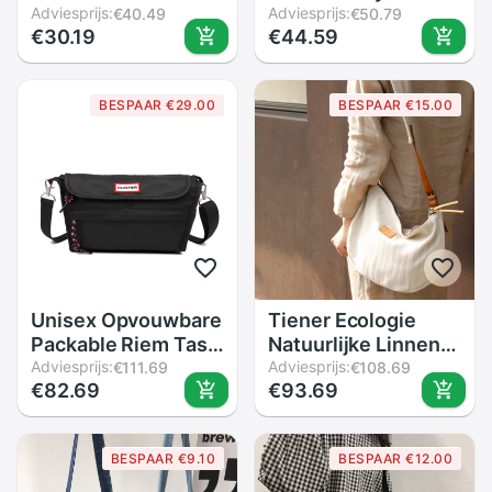
Katoenen Doek
Adviesprijs:
Geborduurd Stro
Adviesprijs:
€40.49
€50.79
€30.19
€44.59
Handtas Toevallige
Schoudertassen
Tote Rits
Kleine Strand
Portemonnee Eco
Handtassen
BESPAAR €29.00
BESPAAR €15.00
Messenger Bags
Vrouwen Zomer
Crossbody Tassen
Hollow
Voor Meisjes
Handgemaakte
Tassen
Unisex Opvouwbare
Tiener Ecologie
Packable Riem Tas
Natuurlijke Linnen
Voor Outdoor
Adviesprijs:
Hobo Messenger
Adviesprijs:
€111.69
€108.69
€82.69
€93.69
Avonturen
Tas Vrouwen
Waterbestendig
Dagelijks Toevallige
Sport Draagbare
Milieuvriendelijke
BESPAAR €9.10
BESPAAR €12.00
Sporttas Telefoon
Katoen Sling
Crossbody Tassen
Schoudertas