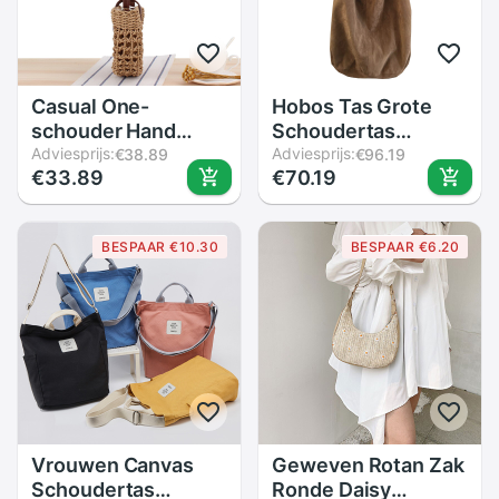
Casual One-
Hobos Tas Grote
schouder Hand
Schoudertas
Geweven Bag
Adviesprijs:
Shopper Vrouwen
Adviesprijs:
€38.89
€96.19
€33.89
€70.19
Hollow Halve Cirkel
Retro Knoedel
Crossbody Stro
Zakken Casual
Geweven Zak
Dames Grote
BESPAAR €10.30
BESPAAR €6.20
Vrouwelijke Tas
Shopping
Diagonaal Strandtas
Crossbody Handtas
Japan
Vrouwen Canvas
Geweven Rotan Zak
Schoudertas
Ronde Daisy