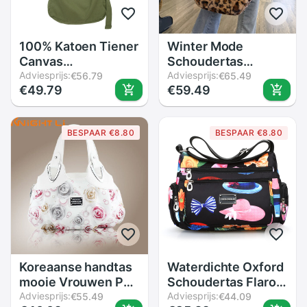
100% Katoen Tiener
Winter Mode
Canvas
Schoudertas
Schoudertas Voor
Adviesprijs:
Vrouwelijke
Adviesprijs:
€56.79
€65.49
€49.79
€59.49
School Student
Luipaard
Casual High Street
Vrouwelijke Tas
Casual Stof Boek
Keten Grote Pluche
BESPAAR €8.80
BESPAAR €8.80
Ruim Dagelijks
Winter Handtas
Crossbody Tas
Messenger Bag
Zachte Warme Bont
Tas
Koreaanse handtas
Waterdichte Oxford
mooie Vrouwen PU
Schoudertas Flarol
lederen Tas Tote
Adviesprijs:
Printing Messenger
Adviesprijs:
€55.49
€44.09