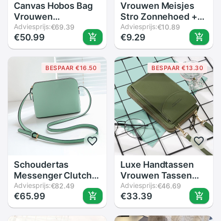
Canvas Hobos Bag
Vrouwen Meisjes
Vrouwen
Stro Zonnehoed +
Handtassen
Adviesprijs:
Leuke Bloem Stro
Adviesprijs:
€69.39
€10.89
€50.99
€9.29
Vrouwelijke Grote
Schoudertas Set
Capaciteit Leisure
Zomer Strand Kit
Schoudertassen
BESPAAR €16.50
BESPAAR €13.30
Voor Reizen
Weekend Outdoor
Bolsas Kleuren
Schoudertas
Luxe Handtassen
Messenger Clutch
Vrouwen Tassen
Coin Dames
Adviesprijs:
Voor Vrouw Dames
Adviesprijs:
€82.49
€46.69
€65.99
€33.39
Vrouwelijke
Hand Vrouwen
Vrouwen Mobiele
Crossbody Purse
Telefoon Zak Mode
Clutch Telefoon