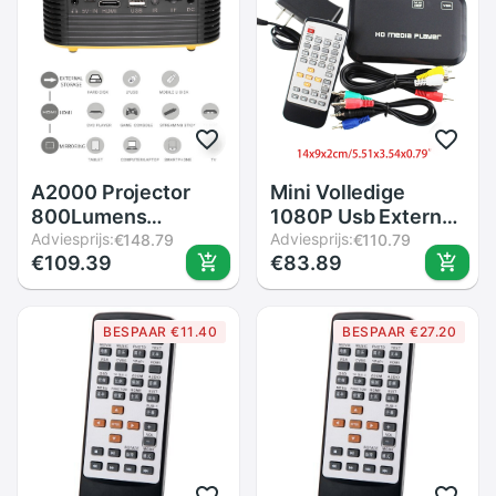
A2000 Projector
Mini Volledige
800Lumens
1080P Usb Externe
Ondersteuning Hd
Adviesprijs:
Met Sd Mmc U Disk
Adviesprijs:
€148.79
€110.79
€109.39
€83.89
1080P Led
Ondersteuning
Projector 3D Home
Video Speler Ir
Theater
Speler M2EC
BESPAAR €11.40
BESPAAR €27.20