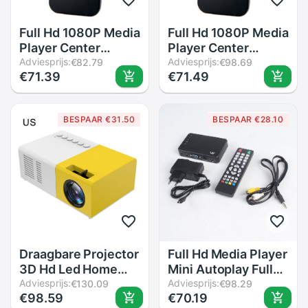
Full Hd 1080P Media
Full Hd 1080P Media
Player Center
Player Center
Rm/Rmvb/Avi/Mpeg
Adviesprijs:
Rm/Rmvb/Avi/Mpeg
Adviesprijs:
€82.79
€98.69
€71.39
€71.49
Multi Media Video
Multi Media Video
Player Met Hdmi
Player Met Hdmi
ypbpr Vga Av Usb
ypbpr Vga Av Usb
BESPAAR €31.50
BESPAAR €28.10
Sd/Mmc Poort
Sd/Mmc Poort
Afstandsbediening
Afstandsbediening
Contro
Contro
Draagbare Projector
Full Hd Media Player
3D Hd Led Home
Mini Autoplay Full
Theater Cinema
Adviesprijs:
Hd 1920X1080 Vga
Adviesprijs:
€130.09
€98.29
€98.59
€70.19
1080P Hdmi Usb
Av Usb Harde Schijf