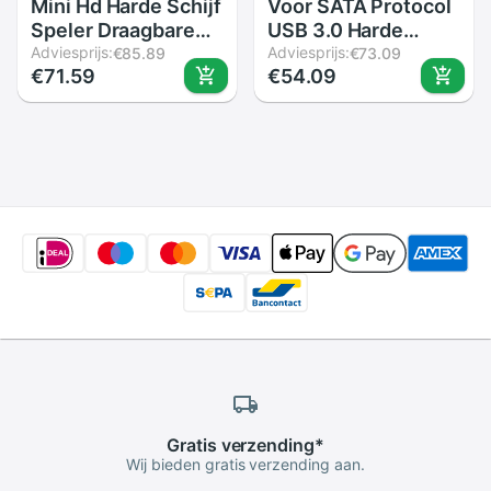
Mini Hd Harde Schijf
Voor SATA Protocol
Speler Draagbare
USB 3.0 Harde
Auto Speler Hdmi
Adviesprijs:
Schijf Dock Externe
Adviesprijs:
€85.89
€73.09
€71.59
€54.09
1080P Video
Harde Schijf
Advertising Speler
Docking Snelle
Usb Externe Media
Externe Harde
Speler Met Hdmi sd
Schijf Docking
Media
Draagbare Mobiele
Gratis
verzending
*
Wij bieden gratis verzending aan.