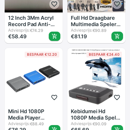
12 Inch 3Mm Acryl
Full Hd Draagbare
Record Pad Anti-
Multimedia Speler
Statische Lp Vinyl
Adviesprijs:
Video Speler 1080P
Adviesprijs:
€74.29
€90.89
€58.49
€81.19
Mat Slipmat Voor
H.264
Draaitafel
Av/Hdmi/Vga-
uitgang Usb Externe
BESPAAR €12.20
BESPAAR €24.40
Hdd Media speler
Voor Mkv Rmvb
Mini Hd 1080P
Kebidumei Hd
Media Player
1080P Media Speler
Reclame Speler
Adviesprijs:
Dc 5V 2A Usb Box
Adviesprijs:
€88.49
€90.09
€76.29
€65.69