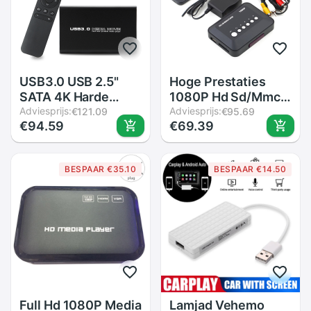
USB3.0 USB 2.5"
Hoge Prestaties
SATA 4K Harde
1080P Hd Sd/Mmc
Schijf Media Player
Adviesprijs:
Tv Video &#39;S Sd
Adviesprijs:
€121.09
€95.69
€94.59
€69.39
voor USB HDD SD
Mmc Rmvb MP3
MKV H.265 AV TV
Multi Tv Usb Hdmi-
AVI RMVB WMV Full
Compatibel media
BESPAAR €35.10
BESPAAR €14.50
HD Multimedia
Player Box Met
Media Player 4k
Afstandsbediening
Full Hd 1080P Media
Lamjad Vehemo