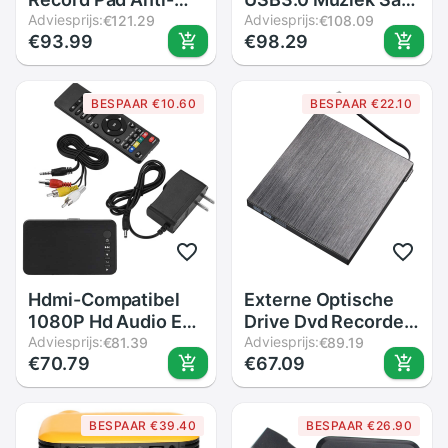
Statische Lp Vinyl
Adviesprijs:
2.5Inch Hdd
Adviesprijs:
€121.29
€108.09
€93.99
€98.29
Mat Slipmat Voor
Autoplay Av-
Draaitafel
uitgang H.264 Mini
Draagbare U Disk
BESPAAR €10.60
BESPAAR €22.10
Ondersteuning Mkv
Media speler Full Hd
Hdmi-Compatibel
Externe Optische
1080P Hd Audio En
Drive Dvd Recorder
Video Multimedia
Adviesprijs:
Usb Laptop
Adviesprijs:
€81.39
€89.19
€70.79
€67.09
Speler Met Ir
Universele Externe
Afstandsbediening
Mobiele Optische
110V-240V
Drive
BESPAAR €39.40
BESPAAR €26.90