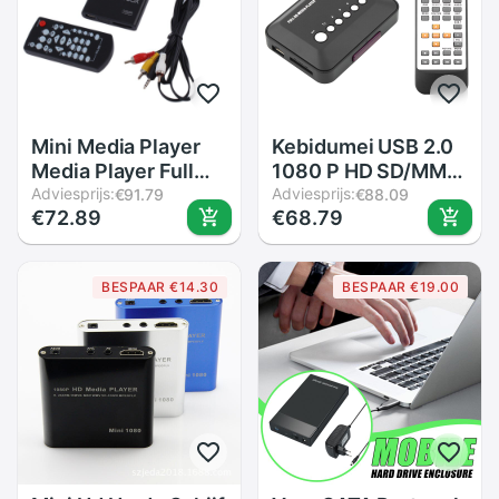
Mini Media Player
Kebidumei USB 2.0
Media Player Full
1080 P HD SD/MMC
High Definition Tot
Adviesprijs:
TV Video &#39;S
Adviesprijs:
€91.79
€88.09
€72.89
€68.79
1920*1080P
SD MMC RMVB MP3
Picture Spelen
met Ir-
Ondersteunt Foto
afstandsbediening
BESPAAR €14.30
BESPAAR €19.00
Formaten Speler
5 V 2A Multi TV USB
mini Doos
HDMI Mediaspeler
doos