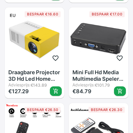
Audio Projector
U Schijf
Yg300 Mini
Sd/sdhc/Mmc-kaart
BESPAAR €16.60
BESPAAR €17.00
Projector Camara
F10 Externalplayer
Masanori
Draagbare Projector
Mini Full Hd Media
3D Hd Led Home
Multimedia Speler
Theater Cinema
Adviesprijs:
1080P Usb Externe
Adviesprijs:
€143.89
€101.79
€127.29
€84.79
1080P Hdmi Usb
Sd Sdhc Mmc
Audio Projector
Kaarten U Disk
Yg300 Mini
Media Player Vga Av
BESPAAR €26.50
BESPAAR €26.30
Projector Camara
uitgang
Masanori
Eu/Us/Uk/Au Plug