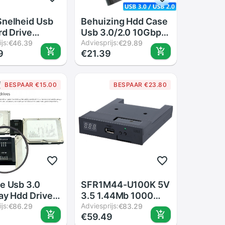
nelheid Usb
Behuizing Hdd Case
rd Drive
Usb 3.0/2.0 10Gbps
e Behuizing
js:
Flip Type Externe
Adviesprijs:
€46.39
€29.89
9
€21.39
ch Sata Hdd
2.5Inch Sata Hdd
ing Abs Doos
Ssd Harde Schijf
ard Drive Disk
case 2T 4T 6T
BESPAAR €15.00
BESPAAR €23.80
ren Optionele
e Usb 3.0
SFR1M44-U100K 5V
ay Hdd Drive
3.5 1.44Mb 1000
r Kabel Voor
js:
Floppy Disk Drive
Adviesprijs:
€86.29
€83.29
9
€59.49
5 Inch Hdd Ssd
Naar Usb Emulator