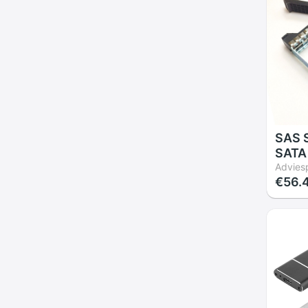
Sata 
SAS S
SATA
Cadd
Adviesp
€56.
Lade 
Thin
RD350
Serve
Cadd