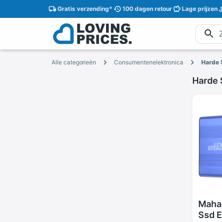
Gratis
verzending
*
100 dagen
retour
Lage
prijzen
Alle categorieën
Consumentenelektronica
Harde 
Harde 
Maha
Ssd E