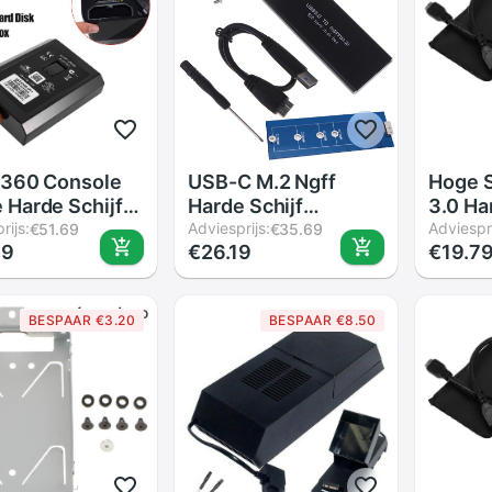
 360 Console
USB-C M.2 Ngff
Hoge S
Harde Schijf
Harde Schijf
3.0 Ha
Xbox 360 Slim
rijs:
Behuizing B Sleutel
Adviesprijs:
Extern
Adviespri
€51.69
€35.69
79
€26.19
€19.7
Harde Schijf
Sata Ssd Reader Usb
2.5 In
3.0 Adapter
Behuiz
Voor H
BESPAAR €3.20
BESPAAR €8.50
3 Kleu