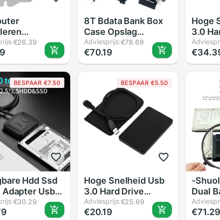
uter
8T Bdata Bank Box
Hoge S
lleren
Case Opslag
3.0 Ha
zing Beugel
rijs:
Capaciteit Harde
Adviesprijs:
Extern
Adviespri
€26.39
€78.69
19
€70.19
€34.3
soires Quick
Schijf PS4 Voor
2.5 In
teafvoer Hard
Playstation 3.5 "4
Behuiz
 Tray
Game Uitbreiding
Voor H
BESPAAR €7.50
BESPAAR €5.50
ische Metalen
Schijf Externe sata
3 Kleu
nging Video
Harde Doos 2. D7B7
es
gbare Hdd Ssd
Hoge Snelheid Usb
-Shuol
 Adapter Usb
3.0 Hard Drive
Dual B
aar Sata Mini
rijs:
Externe Behuizing
Adviesprijs:
Adapte
Adviespri
€30.29
€25.69
79
€20.19
€71.2
 Snelheid
2.5 Inch Sata Hdd
2.5/3.