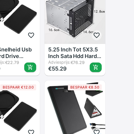
nelheid Usb
5.25 Inch Tot 5X3.5
rd Drive
Inch Sata Hdd Harde
e Behuizing
js:
Schijf Kooi Rack
Adviesprijs:
€22.79
€76.29
9
€55.29
ch Sata Hdd
Voor Pc
ing Abs Doos
Benodigdheden
ard Drive Disk
Roestvrijstalen Tray
BESPAAR €12.00
BESPAAR €8.50
ren Optionele
Caddy Adapter