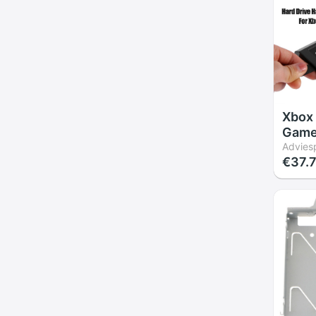
Xbox
Game 
Voor 
Adviesp
€37.
60Gb 