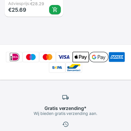
Zonnescherm
Adviesprijs:
€28.29
€25.69
Beschermhoes
Anti-Glare
Zonnescherm Visor
Cover Lens Shield
Gimbal Camera
Accessoire Voor dji
3
Gratis
verzending
*
Wij bieden gratis verzending aan.