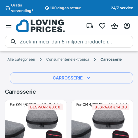
Gratis
100 dagen
retour
24/7 service
verzending
*
Alle categorieën
Consumentenelektronica
Carrosserie
CARROSSERIE
Carrosserie
BESPAAR €3.60
BESPAAR €14.00