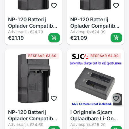
NP-120 Batterij
NP-120 Batterij
Oplader Compatibel
Oplader Compatibel
Met Ordro HDR-
Adviesprijs:
Met Ordro HDR-
Adviesprijs:
€24.79
€24.09
€21.19
€21.09
AC3/ AC5/ AZ50/
AC3/ AC5/ AZ50/
V12/ V7 Plus
V12/ V7 Plus
Digitale Video
Digitale Video
BESPAAR €3.60
BESPAAR €4.90
Camera Camcorder
Camera Camcorder
batterijen
batterijen
NP-120 Batterij
! Originele Sjcam
Oplader Compatibel
Oplaadbare Li-On
Met Ordro HDR-
Adviesprijs:
Batterij Dual
Adviesprijs:
€24.69
€25.29