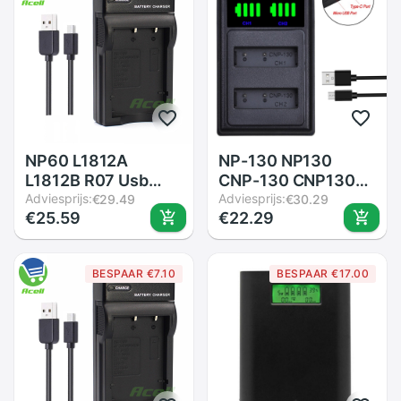
NP60 L1812A
NP-130 NP130
L1812B R07 Usb
CNP-130 CNP130
Oplader Voor Hp
Adviesprijs:
Led Dual Batterij
Adviesprijs:
€29.49
€30.29
€25.59
€22.29
V5040U T200 T250
Oplader Voor Casio
Photosmart R967
Exilim EX-H30
R937 R927 R926
ZR100 ZR200
BESPAAR €7.10
BESPAAR €17.00
R847 R837 R727
ZR300 ZR400
R725 r607 R507
ZR410 ZR700
Camera
ZR1000 ZR1200