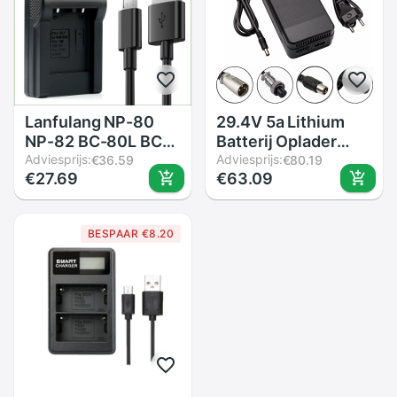
Lanfulang NP-80
29.4V 5a Lithium
NP-82 BC-80L BC-
Batterij Oplader
81L Digitale Camera
Adviesprijs:
Voor 24V 7Serie Li-
Adviesprijs:
€36.59
€80.19
€27.69
€63.09
Batterij Oplader
Ion Batterij Pack
Voor Casio Ex G1 N5
Voor 29.4V Lithium
N20 N50 ZS6 ZS100
Batterij Oplader
BESPAAR €8.20
ZS150 Z1 z2 Z16
150W Snel Opladen
Z28 Z33