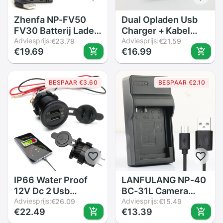
Zhenfa NP-FV50
Dual Opladen Usb
FV30 Batterij Lader
Charger + Kabel
voor SONY DCR-
Adviesprijs:
Voor Sjcam Sj4000
Adviesprijs:
€23.79
€21.59
€19.69
€16.99
SR15E HDR-CX110E
Sj5000 SJ6 SJ7
HDR-CX110R HDR-
Eken H9 H9R H3
CX115E HDR-CX170
H3R H8 H8R W9
BESPAAR €3.60
BESPAAR €2.10
HDR-CX180E HDR-
actie Sport Camera
CX220E HDR-PJ20
Batterijen Pack
IP66 Water Proof
LANFULANG NP-40
12V Dc 2 Usb
BC-31L Camera
Motorfiets
Adviesprijs:
Digitale Batterij
Adviesprijs:
€26.09
€15.49
€22.49
€13.39
Sigarettenaansteker
Lader Voor Casio