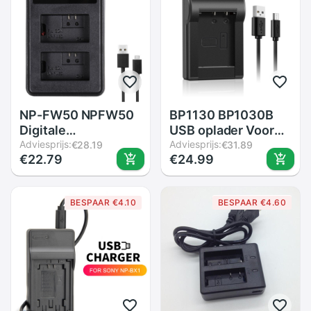
NP-FW50 NPFW50
BP1130 BP1030B
Digitale
USB oplader Voor
batterijlader LCD
Adviesprijs:
Samsung NX200
Adviesprijs:
€28.19
€31.89
€22.79
€24.99
display dual channel
NX210 NX300
charger voor sony
NX1000 NX2000
a7II a6000 a7RII
NX300M NX500
BESPAAR €4.10
BESPAAR €4.60
a6300 a5100 a7s a7
Camera Batterij
a7R a7sII
Oplader