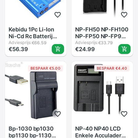
Kebidu 1Pc Li-Ion
NP-FH50 NP-FH100
Ni-Cd Rc Batterij
NP-FP50 NP-FP90
Imax B6 Lipro Nimh
Adviesprijs:
NP-FV50 NP-FV100
Adviesprijs:
€66.59
€33.79
€56.39
€24.99
Balance Digital
NP-FH40 USB
Charger Discharger
oplader Voor Sony
Voor Nimh Nicd
a230 a290 a330
BESPAAR €5.00
BESPAAR €4.40
batterij 60W Max
a380 a390 Camera
Batterij oplader
Bp-1030 bp1030
NP-40 NP40 LCD
bp1130 bp-1130
Enkele Acculader