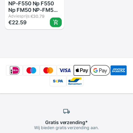
NP-F550 Np F550
Np FM50 NP-FM50
NP-FM500H Np
Adviesprijs:
€30.79
€22.59
FM500H Lcd Dual
Battery Charger
Gratis
verzending
*
Wij bieden gratis verzending aan.