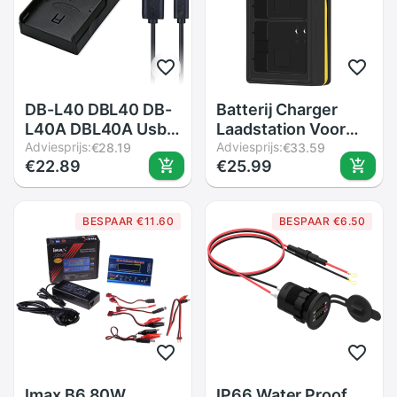
DB-L40 DBL40 DB-
Batterij Charger
L40A DBL40A Usb
Laadstation Voor
Batterij Oplader
Adviesprijs:
Voor Arlo Pro 3/Pro
Adviesprijs:
€28.19
€33.59
€22.89
€25.99
Voor Sanyo VPC-
4/Ultra/Ultra 2/
HD700 VPC-HD800
Plus/ 4K Uhd
HD1 HD2 DMX-
Spotlight Camera
BESPAAR €11.60
BESPAAR €6.50
HD700 HD1A
&#39;S
Camera
Imax B6 80W
IP66 Water Proof