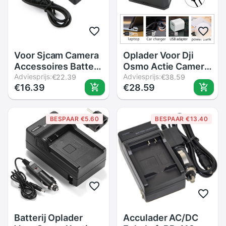
Voor Sjcam Camera
Oplader Voor Dji
Accessoires Batterij
Osmo Actie Camera
Dual Charger Voor
Adviesprijs:
Batterij Kanaal Usb
Adviesprijs:
€22.39
€38.59
€16.39
€28.59
SJ4000 SJ4000
Lader 4.2V Usb-
Wifi SJ4000 +
uitgang
SJ5000 Wifi
BESPAAR €5.60
BESPAAR €13.40
SJ5000 + Plus M10
Met usb Kabel
Batterij Oplader
Acculader AC/DC