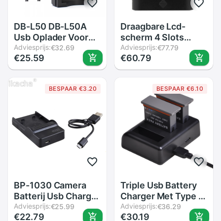
DB-L50 DB-L50A
Draagbare Lcd-
Usb Oplader Voor
scherm 4 Slots
Sanyo VPC-FH1
Adviesprijs:
18650 Batterij
Adviesprijs:
€32.69
€77.79
€25.59
€60.79
VPC-TH1 VPC-WH1
Externe Lader
VPC-HD1000 VPC-
Houder Doos Diy
HD1010 VPC-
Power Pack Kit
BESPAAR €3.20
BESPAAR €6.10
HD2000 Camcorder
Compact Backup
Stroombron Met
dual
BP-1030 Camera
Triple Usb Battery
Batterij Usb Charger
Charger Met Type C
BP1030 Voor
Adviesprijs:
Poort Voor Dji Osmo
Adviesprijs:
€25.99
€36.29
€22.79
€30.19
Samsung NX200
Action Sport