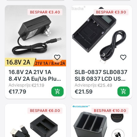
Lader Connector En
Exilim EX-Z400 EX-
Zekering Converter
FC100 EX-FC150
BESPAAR €3.40
BESPAAR €3.90
Plug Voor Auto
EX-FC160S EX-
moto Boot 5V
P505 EX-P600
16.8V 2A 21V 1A
SLB-0837 SLB0837
8.4V 2A Eu/Us Plug
SLB 0837 LCD USB
18650 Lithium
Adviesprijs:
Batterij Lader Voor
Adviesprijs:
€21.19
€25.49
€17.79
€21.59
Battery Charger Dc
Samsung Digimax i5
5.5 Mm * 2.1 Mm
i6 i50 L60 NV3 NV7
100-240V Lithium
Camera
BESPAAR €6.00
BESPAAR €10.00
Li-Ion Batterij Wall
Charger